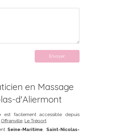
Envoyer
icien en Massage
olas-d'Aliermont
e
est facilement accessible depuis
,
Offranville
,
Le Tréport
.
ent
Seine-Maritime
,
Saint-Nicolas-