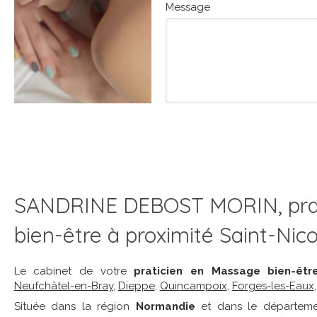
Message
SANDRINE DEBOST MORIN, prat
bien-être à proximité Saint-Nic
Le cabinet de votre
praticien en Massage bien-êtr
Neufchâtel-en-Bray
,
Dieppe
,
Quincampoix
,
Forges-les-Eaux
Située dans la région
Normandie
et dans le départem