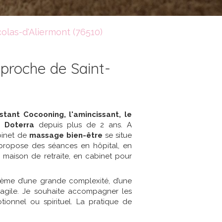
olas-d'Aliermont (76510)
 proche de Saint-
stant Cocooning, l'amincissant, le
e Doterra
depuis plus de 2 ans. A
binet de
massage bien-être
se situe
 propose des séances en hôpital, en
n maison de retraite, en cabinet pour
ystème d’une grande complexité, d’une
fragile. Je souhaite accompagner les
ionnel ou spirituel. La pratique de