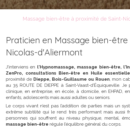
Massage bien-être à proximité de Saint-Nic
Praticien en Massage bien-être
Nicolas-d'Aliermont
J'interviens en
l'Hypnomassage, massage bien-être, l'In
ZenPro, consultations Bien-être en Huile essentiell
proximité de
Dieppe, Bois-Guillaume ou Rouen
, mon ca
au 35 ROUTE DE DIEPPE à Saint-Vaast-d'Équiqueville. Je
clinique, en entreprise, en école, à domicile, en EHPAD, e
enfants, adolescents mais aussi adultes ou seniors.
Le corps vivant n’est pas l’addition de parties mais un s
extrême subtilité qui le rend très performant mais aussi 
personnes qui souffrent au niveau physique, mental, émot
massage bien-être
régule l’équilibre général du corps.